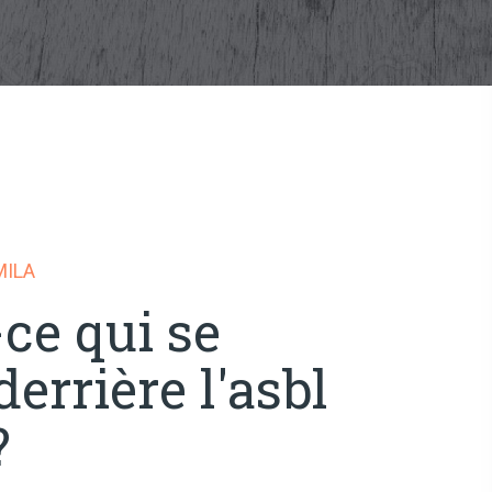
MILA
-ce qui se
errière l'asbl
?